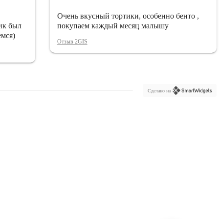
Очень вкусный тортики, особенно бенто ,
ик был
покупаем каждый месяц малышу
емся)
Отзыв 2GIS
Сделано на